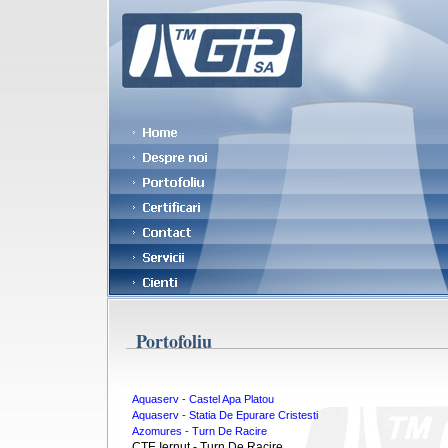
Portofoliu
Aquaserv - Castel Apa Platou
Aquaserv - Statia De Epurare Cristesti
Azomures - Turn De Racire
CTE Iernut - Turn De Racire