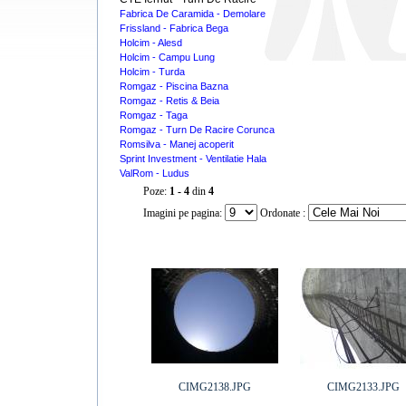
Fabrica De Caramida - Demolare
Frissland - Fabrica Bega
Holcim - Alesd
Holcim - Campu Lung
Holcim - Turda
Romgaz - Piscina Bazna
Romgaz - Retis & Beia
Romgaz - Taga
Romgaz - Turn De Racire Corunca
Romsilva - Manej acoperit
Sprint Investment - Ventilatie Hala
ValRom - Ludus
Poze:
1 - 4
din
4
Imagini pe pagina:
Ordonate :
CIMG2138.JPG
CIMG2133.JPG