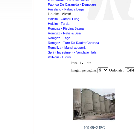
Fabrica De Caramida - Demolare
Frissland - Fabrica Bega
Holcim - Alesd
Holcim - Campu Lung
Holcim - Turda
Romgaz - Piscina Bazna
Romgaz - Retis & Beia
Romgaz - Taga
Romgaz - Turn De Racire Corunca
Romsilva - Manej acoperit
Sprint Investment - Ventilatie Hala
ValRom - Ludus
Poze:
1 - 1
din
1
Imagini pe pagina:
Ordonate :
109-09~2.JPG