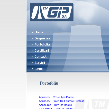
Portofoliu
Aquaserv - Castel Apa Platou
Aquaserv - Statia De Epurare Cristesti
Azomures - Turn De Racire
CTE Iernut - Turn De Racire