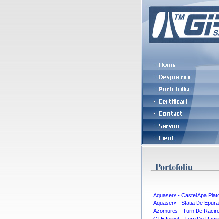
Portofoliu
Aquaserv - Castel Apa Plat
Aquaserv - Statia De Epurar
Azomures - Turn De Racir
CTE Iernut - Turn De Racir