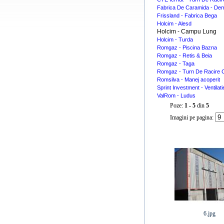
Fabrica De Caramida - De
Frissland - Fabrica Bega
Holcim - Alesd
Holcim - Campu Lung
Holcim - Turda
Romgaz - Piscina Bazna
Romgaz - Retis & Beia
Romgaz - Taga
Romgaz - Turn De Racire 
Romsilva - Manej acoperit
Sprint Investment - Ventilat
ValRom - Ludus
Poze:
1 - 5
din
5
Imagini pe pagina:
6.jpg