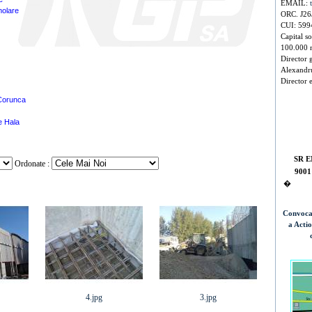
EMAIL:
molare
ORC. J26
CUI: 599
Capital so
100.000 
Director 
Alexandr
Director 
Corunca
ie Hala
SR E
Ordonate :
9001
�
Convoca
a Acti
4.jpg
3.jpg