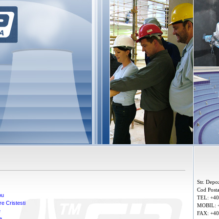
Str. Depoz
Cod Post
ou
TEL: +4
e Cristesti
MOBIL: 
e
FAX: +4
e