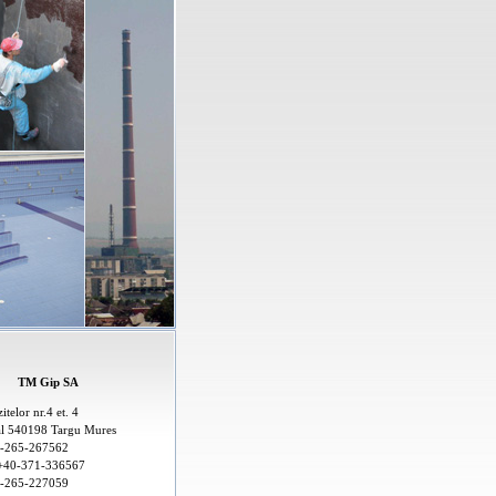
TM Gip SA
itelor nr.4 et. 4
al 540198 Targu Mures
0-265-267562
+40-371-336567
0-265-227059