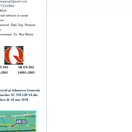
tmgipsa@gmail.com
/723/1994
4024
cial subscris si varsat
ron
general: Dipl. Ing. Pumnut
u
economic: Ec. Rus Maria
N ISO
SR EN ISO
:2001
14001:2005
torul pt Adunarea Generala
onarilor SC TM GIP SA din
data de 10 mai 2018