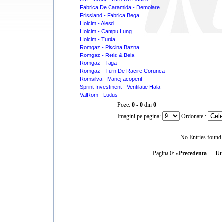
Fabrica De Caramida - Demolare
Frissland - Fabrica Bega
Holcim - Alesd
Holcim - Campu Lung
Holcim - Turda
Romgaz - Piscina Bazna
Romgaz - Retis & Beia
Romgaz - Taga
Romgaz - Turn De Racire Corunca
Romsilva - Manej acoperit
Sprint Investment - Ventilatie Hala
ValRom - Ludus
Poze:
0 - 0
din
0
Imagini pe pagina:
Ordonate :
No Entries found
Pagina 0:
«Precedenta
- -
Ur