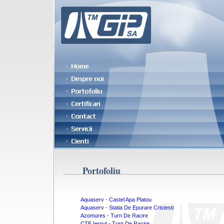
Portofoliu
Aquaserv - Castel Apa Platou
Aquaserv - Statia De Epurare Cristesti
Azomures - Turn De Racire
CTE Iernut - Turn De Racire