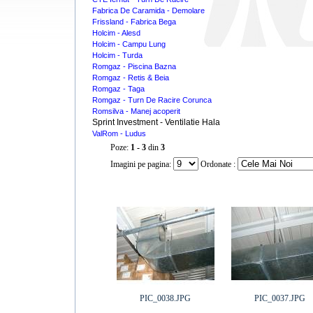
Fabrica De Caramida - Demolare
Frissland - Fabrica Bega
Holcim - Alesd
Holcim - Campu Lung
Holcim - Turda
Romgaz - Piscina Bazna
Romgaz - Retis & Beia
Romgaz - Taga
Romgaz - Turn De Racire Corunca
Romsilva - Manej acoperit
Sprint Investment - Ventilatie Hala
ValRom - Ludus
Poze:
1 - 3
din
3
Imagini pe pagina:
Ordonate :
PIC_0038.JPG
PIC_0037.JPG