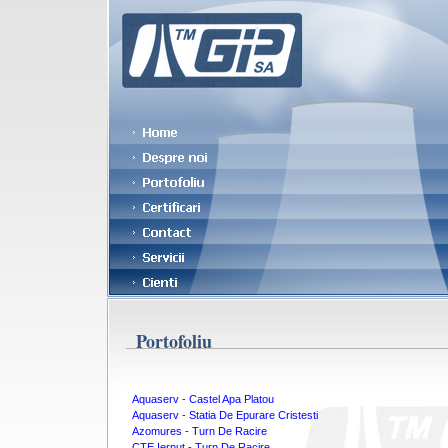
Portofoliu
Aquaserv - Castel Apa Platou
Aquaserv - Statia De Epurare Cristesti
Azomures - Turn De Racire
CTE Iernut - Turn De Racire