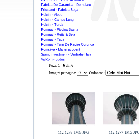
Fabrica De Caramida - Demolare
Frissland - Fabrica Bega
Holcim - Alesd
Holcim - Campu Lung
Holcim - Turda
Romgaz - Piscina Bazna
Romgaz - Retis & Beia
Romgaz - Taga
Romgaz - Turn De Racire Corunca
Romsilva - Manej acoperit
Sprint Investment - Ventilatie Hala
ValRom - Ludus
Poze:
1 - 6
din
6
Imagini pe pagina:
Ordonate :
112-1278_IMG.JPG
112-1277_IMG.JP