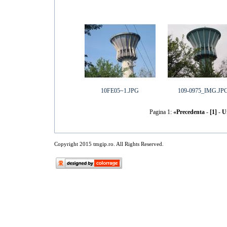
10FE05~1.JPG
109-0975_IMG.JP
Pagina 1:
«Precedenta
-
[1]
-
U
Copyright 2015 tmgip.ro. All Rights Reserved.