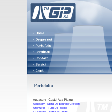
Portofoliu
Aquaserv - Castel Apa Platou
Aquaserv - Statia De Epurare Cristesti
Azomures - Turn De Racire
CTE Iernut - Turn De Racire