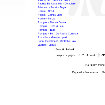
Fabrica De Caramida - Demolare
Frissland - Fabrica Bega
Holcim - Alesd
Holcim - Campu Lung
Holcim - Turda
Romgaz - Piscina Bazna
Romgaz - Retis & Beia
Romgaz - Taga
Romgaz - Turn De Racire Corunca
Romsilva - Manej acoperit
Sprint Investment - Ventilatie Hala
ValRom - Ludus
Poze:
0 - 0
din
0
Imagini pe pagina:
Ordonate :
No Entries found
Pagina 0:
«Precedenta
- -
Ur