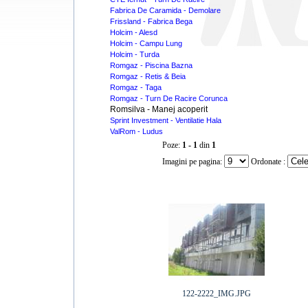
Fabrica De Caramida - Demolare
Frissland - Fabrica Bega
Holcim - Alesd
Holcim - Campu Lung
Holcim - Turda
Romgaz - Piscina Bazna
Romgaz - Retis & Beia
Romgaz - Taga
Romgaz - Turn De Racire Corunca
Romsilva - Manej acoperit
Sprint Investment - Ventilatie Hala
ValRom - Ludus
Poze:
1 - 1
din
1
Imagini pe pagina:
Ordonate :
122-2222_IMG.JPG