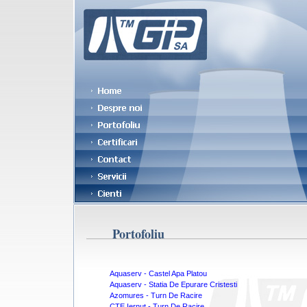
Portofoliu
Aquaserv - Castel Apa Platou
Aquaserv - Statia De Epurare Cristesti
Azomures - Turn De Racire
CTE Iernut - Turn De Racire